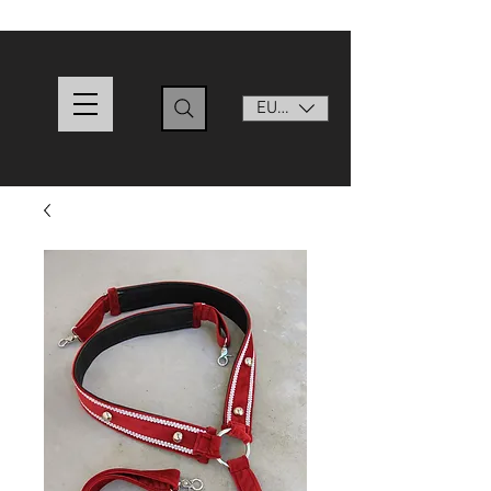
EUR (€)