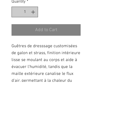
Quantity
*
Add to Cart
Guêtres de dresssage customisées
de galon et strass, finition intérieure
lisse se moulant au corps et aide à
évacuer l'humidité, tandis que la
maille extérieure canalise le flux
d'air, permettant à la chaleur du
corps du cheval de s'échapper à un
rythme régulier. Le tissu à mailles
maximise la surface sur laquelle
l'air circule, ce qui réduit le temps
de séchage.