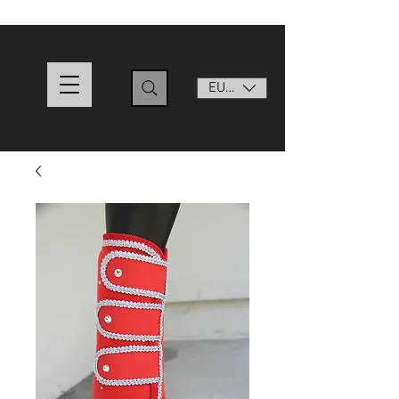
EUR (€)