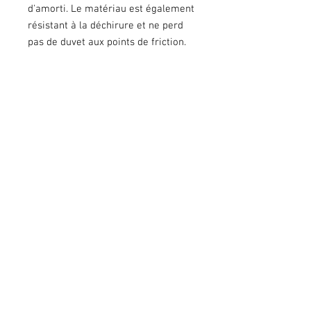
d'amorti. Le matériau est également
résistant à la déchirure et ne perd
pas de duvet aux points de friction.
Les finitions bordures sont réalisées
en similicuir/skaï accompagnées de
boutons métalliques.
TAILLE :
Cheval
COULEUR
PRINCIPALE
:
Turquoise/Noir
MOTIF
:
Carreaux
COULEUR DOUBLURE
:
Noir
MESURES
:
Hauteur (côtés) - 55 cm
Longueur (dos) - 66 cm