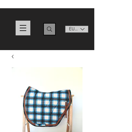
EUR (€)