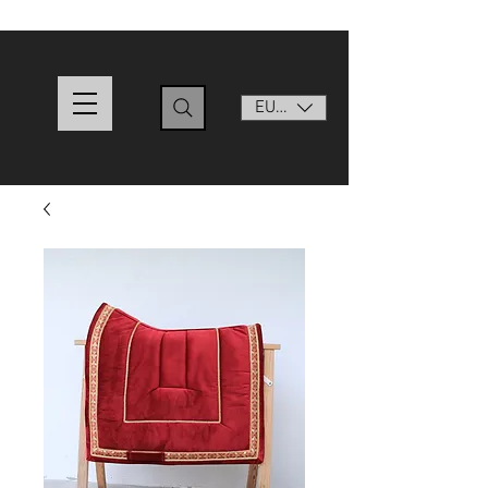
EUR (€)