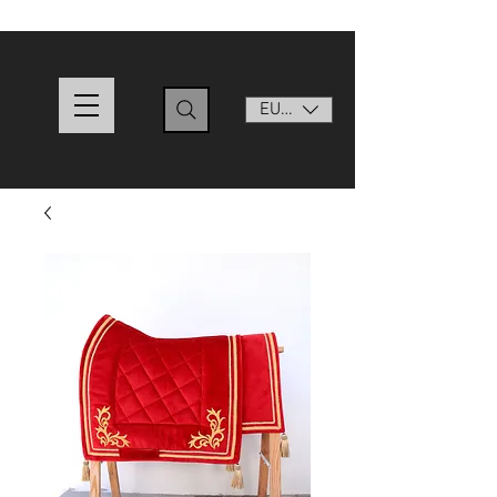
EUR (€)