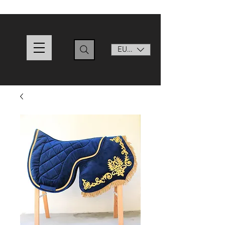
EUR (€)