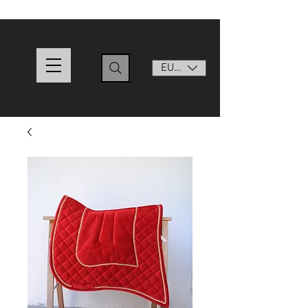
EUR (€)