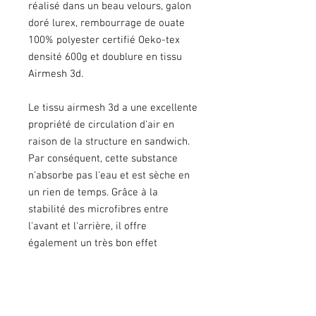
réalisé dans un beau velours, galon
doré lurex, rembourrage de ouate
100% polyester certifié Oeko-tex
densité 600g et doublure en tissu
Airmesh 3d.
Le tissu airmesh 3d a une excellente
propriété de circulation d'air en
raison de la structure en sandwich.
Par conséquent, cette substance
n'absorbe pas l'eau et est sèche en
un rien de temps. Grâce à la
stabilité des microfibres entre
l'avant et l'arrière, il offre
également un très bon effet
d'amorti. Le matériau est également
résistant à la déchirure et ne perd
pas de duvet aux points de friction.