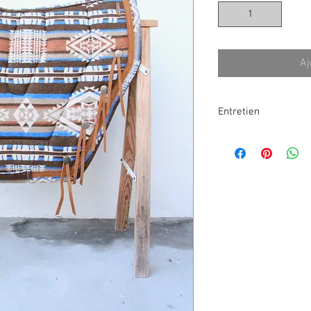
Aj
Entretien
//! CONSIGNES D'ENTR
Ce tapis de selle à l'
à laver mais
ATTENTIO
Voici mes conseils pou
endommager votre tap
- Commencez tout d'abor
poils sur le tapis à l'
adhésive et finir avec 
optimal.
astuce
: le scotch mar
qu'une brosse adhésiv