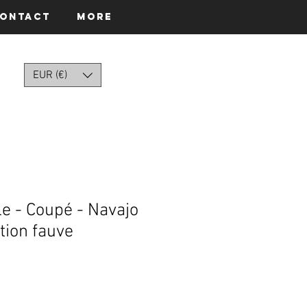
ontact
More
EUR (€)
le - Coupé - Navajo
ition fauve