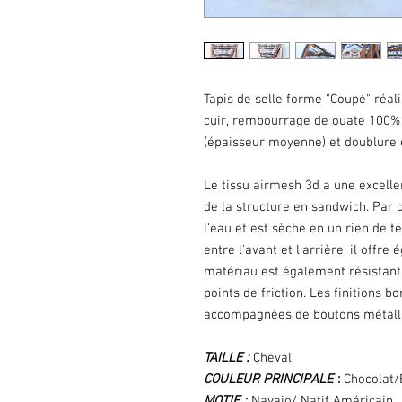
Tapis de selle forme "Coupé" réalis
cuir, rembourrage de ouate 100% 
(épaisseur moyenne) et doublure 
Le tissu airmesh 3d a une excellen
de la structure en sandwich. Par 
l'eau et est sèche en un rien de t
entre l'avant et l'arrière, il offr
matériau est également résistant 
points de friction. Les finitions b
accompagnées de boutons métall
TAILLE :
Cheval
COULEUR PRINCIPALE
:
Chocolat/
MOTIF
:
Navajo/ Natif Américain