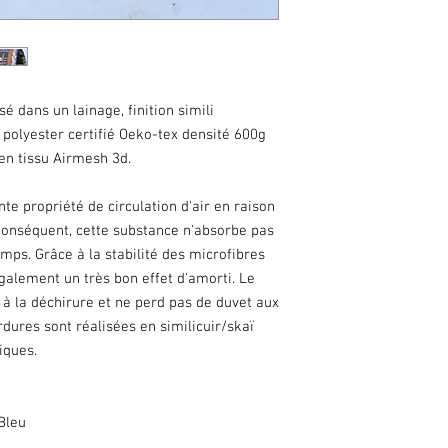
- Humidifiez et frottez
savon de Marseille pou
si vous sautez cette ét
traces soient encore v
- Pliez votre tapis à l'
parois de votre machin
é dans un lainage, finition simili
laver de manière à ce q
polyester certifié Oeko-tex densité 600g
- Lavage à
30° au prog
en tissu Airmesh 3d.
PLUS!
vous prenez le r
sera irrattrapable
te propriété de circulation d'air en raison
// ! PAS de sèche-linge
conséquent, cette substance n'absorbe pas
- Laissez le sécher à l
emps. Grâce à la stabilité des microfibres
cheval sur une chaise 
e également un très bon effet d'amorti. Le
N'hésitez pas à m'env
à la déchirure et ne perd pas de duvet aux
ou précision supplémen
ordures sont réalisées en similicuir/skaï
iques.
Bleu