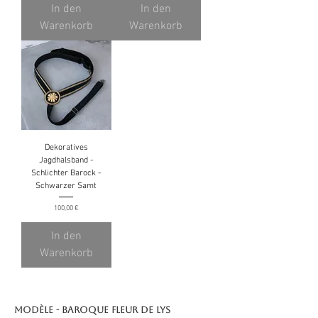
In den
In den
Warenkorb
Warenkorb
Dekoratives
Jagdhalsband -
Schlichter Barock -
Schwarzer Samt
Preis
100,00 €
In den
Warenkorb
Modèle - Baroque fleur de lys