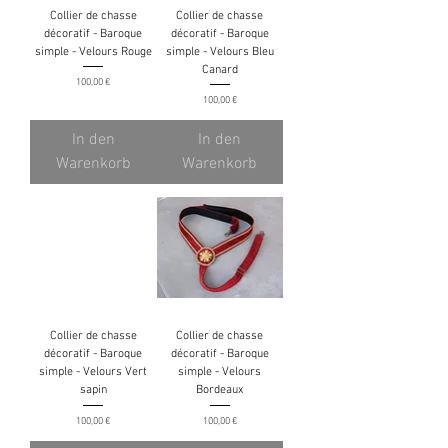
Collier de chasse
Collier de chasse
décoratif - Baroque
décoratif - Baroque
simple - Velours Rouge
simple - Velours Bleu
Canard
Preis
100,00 €
Preis
100,00 €
In den
In den
Warenkorb
Warenkorb
Collier de chasse
Collier de chasse
décoratif - Baroque
décoratif - Baroque
simple - Velours Vert
simple - Velours
sapin
Bordeaux
Preis
Preis
100,00 €
100,00 €