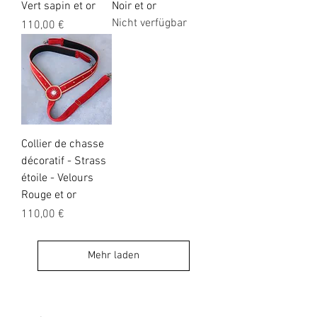
Vert sapin et or
Noir et or
Nicht verfügbar
Preis
110,00 €
Collier de chasse
décoratif - Strass
étoile - Velours
Rouge et or
Preis
110,00 €
Mehr laden