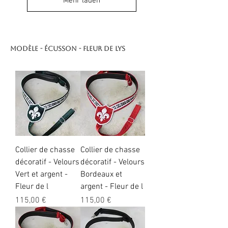
Mehr laden
Modèle - écusson - fleur de lys
Collier de chasse
Collier de chasse
décoratif - Velours
décoratif - Velours
Vert et argent -
Bordeaux et
Fleur de l
argent - Fleur de l
Preis
Preis
115,00 €
115,00 €