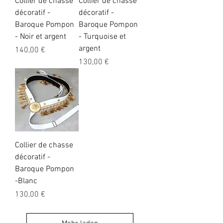
Collier de chasse
Collier de chasse
décoratif -
décoratif -
Baroque Pompon
Baroque Pompon
- Noir et argent
- Turquoise et
argent
Preis
140,00 €
Preis
130,00 €
Collier de chasse
décoratif -
Baroque Pompon
-Blanc
Preis
130,00 €