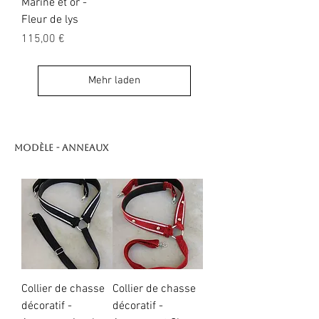
Marine et or -
Fleur de lys
Preis
115,00 €
Mehr laden
Modèle - Anneaux
Collier de chasse
Collier de chasse
décoratif -
décoratif -