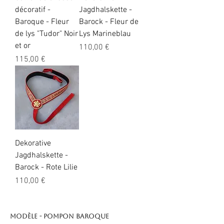
décoratif -
Jagdhalskette -
Baroque - Fleur
Barock - Fleur de
de lys "Tudor" Noir
Lys Marineblau
et or
Preis
110,00 €
Preis
115,00 €
Dekorative
Jagdhalskette -
Barock - Rote Lilie
Preis
110,00 €
Modèle - Pompon baroque