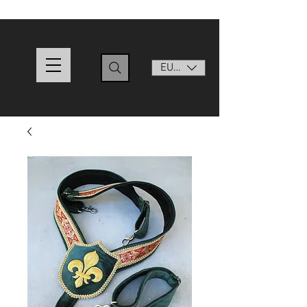
EUR (€)