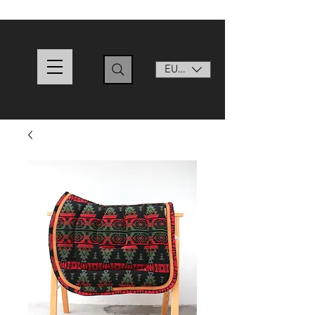
EUR (€)