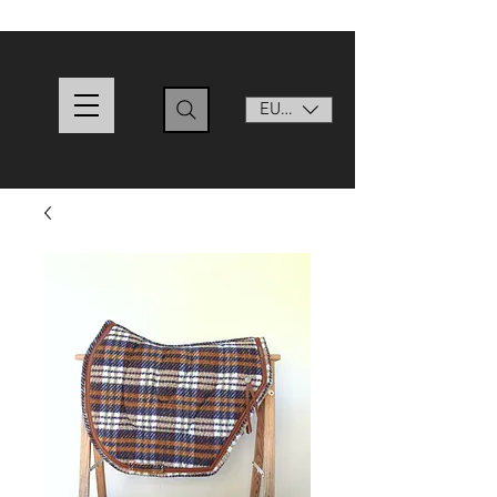
EUR (€)