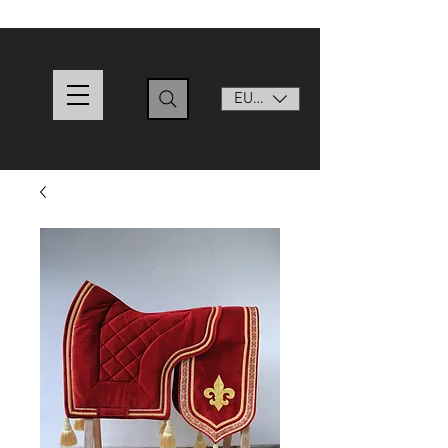
EUR (€)