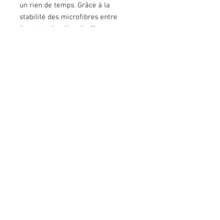
un rien de temps. Grâce à la
stabilité des microfibres entre
l'avant et l'arrière, il offre
également un très bon effet
d'amorti. Le matériau est également
résistant à la déchirure et ne perd
pas de duvet aux points de friction.
TAILLE :
Cheval
COULEUR PRINCIPALE :
Bleu marine
MOTIF :
Uni
COULEUR DOUBLURE:
Bleu marine
MESURES (tapis):
Hauteur (côtés)
- 50 cm
Longueur (ligne de dos)
- 68 cm
Longueur (au plus long)
- 83 cm
ENTRETIEN