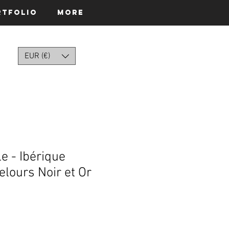
rtfolio
More
EUR (€)
le - Ibérique
elours Noir et Or