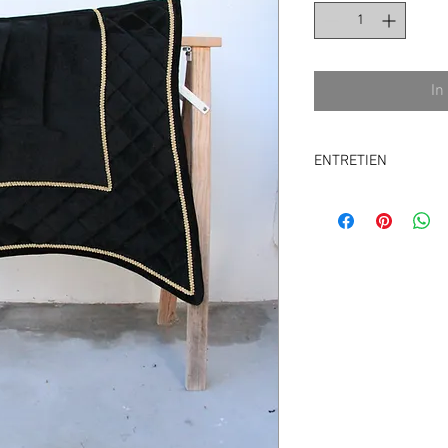
In
ENTRETIEN
Lavage en machine O
de lavage
:
-Tapis de selle
- Plastron (collier)
- Bandes de polo
PROGRAMME: Laine 4