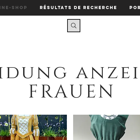
ine-Shop
Résultats de recherche
Po
idung anze
FRAUEN