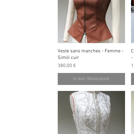
Schnellansicht
Veste sans manches - Femme -
C
Simili cuir
-
Preis
P
380,00 €
1
In den Warenkorb