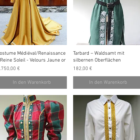
Schnellansicht
Schnellansicht
ostume Médiéval/Renaissance
Tarbard – Waldsamt mit
 Reine Soleil - Velours Jaune or
silbernen Oberflächen
reis
Preis
.750,00 €
182,00 €
In den Warenkorb
In den Warenkorb