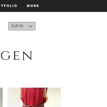
rtfolio
More
EUR (€)
igen