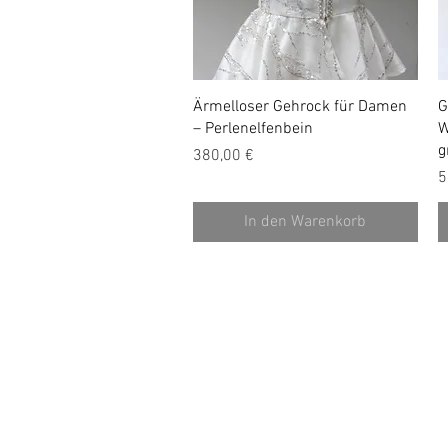
Schnellansicht
Ärmelloser Gehrock für Damen
G
– Perlenelfenbein
W
g
Preis
380,00 €
P
5
In den Warenkorb