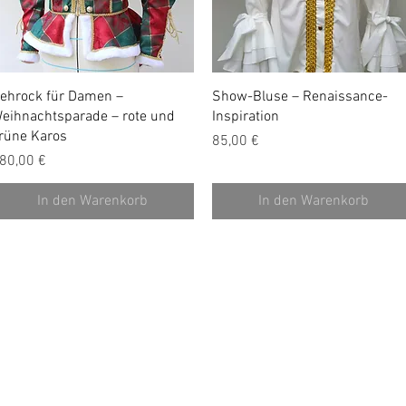
Schnellansicht
Schnellansicht
ehrock für Damen –
Show-Bluse – Renaissance-
eihnachtsparade – rote und
Inspiration
rüne Karos
Preis
85,00 €
reis
80,00 €
In den Warenkorb
In den Warenkorb