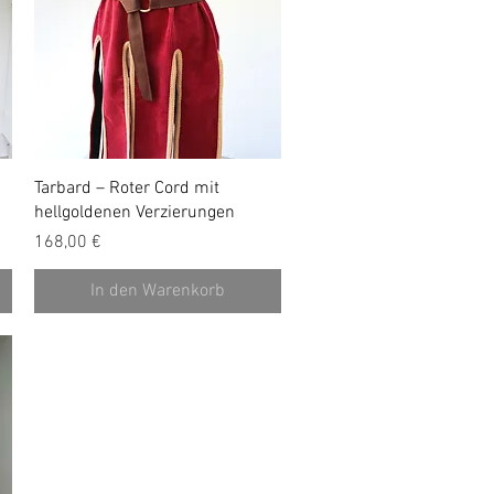
Schnellansicht
Tarbard – Roter Cord mit
hellgoldenen Verzierungen
Preis
168,00 €
In den Warenkorb