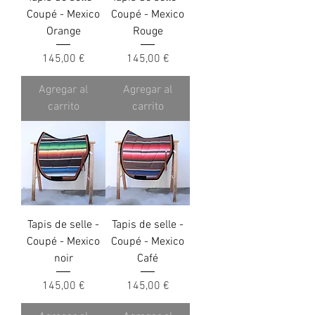
Coupé - Mexico
Coupé - Mexico
Orange
Rouge
Precio
Precio
145,00 €
145,00 €
Agregar al
Agregar al
carrito
carrito
Tapis de selle -
Tapis de selle -
Coupé - Mexico
Coupé - Mexico
noir
Café
Precio
Precio
145,00 €
145,00 €