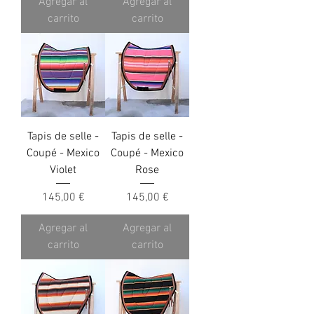
Agregar al
Agregar al
carrito
carrito
Tapis de selle -
Tapis de selle -
Coupé - Mexico
Coupé - Mexico
Violet
Rose
Precio
Precio
145,00 €
145,00 €
Agregar al
Agregar al
carrito
carrito