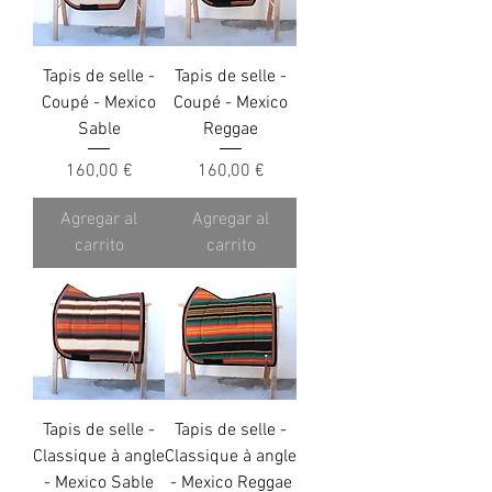
Tapis de selle -
Tapis de selle -
Coupé - Mexico
Coupé - Mexico
Sable
Reggae
Precio
Precio
160,00 €
160,00 €
Agregar al
Agregar al
carrito
carrito
Tapis de selle -
Tapis de selle -
Classique à angle
Classique à angle
- Mexico Sable
- Mexico Reggae