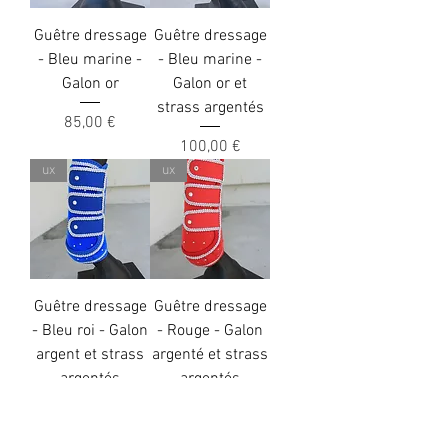
Guêtre dressage
Guêtre dressage
- Bleu marine -
- Bleu marine -
Galon or
Galon or et
strass argentés
Precio
85,00 €
Precio
100,00 €
ux
ux
Guêtre dressage
Guêtre dressage
- Bleu roi - Galon
- Rouge - Galon
argent et strass
argenté et strass
argentés
argentés
Precio
Precio
100,00 €
100,00 €
ux
ux