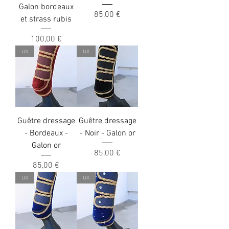
Galon bordeaux
Precio
85,00 €
et strass rubis
Precio
100,00 €
ux
ux
Guêtre dressage
Guêtre dressage
- Bordeaux -
- Noir - Galon or
Galon or
Precio
85,00 €
Precio
85,00 €
ux
ux