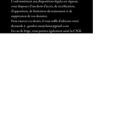
Conformément aux dispositions légales en vigueur,
vous disposez d’un droit d’accès, de rectification,
d’opposition, de limitation du traitement et de
suppression de vos données.
Pour exercer ces droits, il vous suffit d’adresser votre
demande à : gandon.marjolaine@gmail.com
En cas de litige, vous pouvez également saisir la CNIL
(Commission Nationale de l’Informatique et des
Libertés).
Propriété intellectuelle
L’ensemble du contenu du site (textes, photographies,
créations, logo, éléments graphiques, structure, code,
etc.) est la propriété exclusive de Marjolaine Gandon
- Costume & Compagnie.
Toute reproduction, représentation, modification,
publication ou adaptation, totale ou partielle, de ces
éléments est strictement interdite, sauf autorisation
écrite préalable.
Toute exploitation non autorisée du site ou de son
contenu engage la responsabilité de l’utilisateur et
peut faire l’objet de poursuites conformément aux
articles L.335-2 et suivants du Code de la Propriété
Intellectuelle.