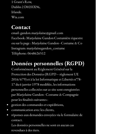
1 Grant's Row,
Dublin 2 D02HX96,
Irlande.
Wix.com
Contact
email: gandon.marjolaine@gmail.com
Facebook: Marjolaine Gandon Costumière équestre
ou sur la page : Marjolaine Gandon - Costume & Co
Instagram: marjolainegandon_costume
Téléphone:
0648626512
Données personnelles (RGPD)
Conformément au Règlement Général sur la
Protection des Données (RGPD – règlement UE
2016/679) et à la loi Informatique et Libertés n°78-
17 du 6 janvier 1978 modifiée, les informations
personnelles collectées sur ce site sont enregistrées
par Marjolaine Gandon - Costume & Compagnie
pour les finalités suivantes :
gestion des commandes et expéditions,
communication avec les clients,
réponses aux demandes envoyées via le formulaire de
contact.
Les données personnelles ne sont en aucun cas
revendues à des tiers.