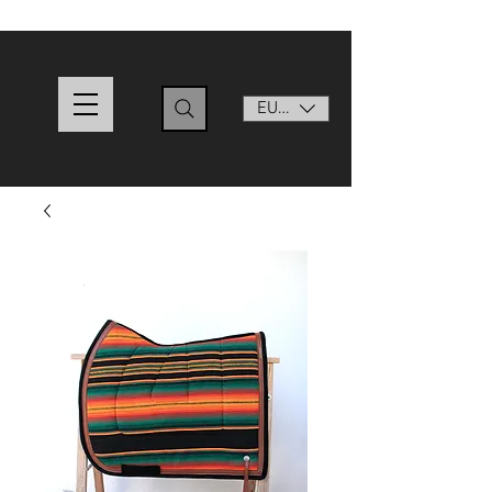
EUR (€)