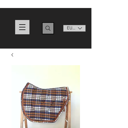
EUR (€)