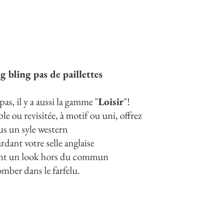
g bling pas de paillettes
as, il y a aussi la gamme "
Loisir
"!
le ou revisitée, à motif ou uni, offrez
us un syle western
rdant votre selle anglaise
nt un look hors du commun
omber dans le farfelu.
 LA GAMME LOISIR