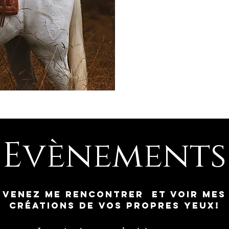
Evènements
Venez me rencontrer et voir mes
créations de vos propres yeux!