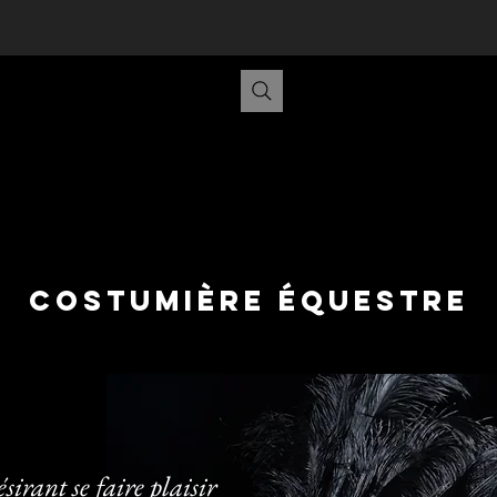
e en ligne
Recherche
Portfolio
C
jolaine Ga
Costumière équestre
sirant se faire plaisir