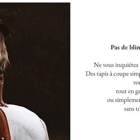
Pas de blin
Ne vous inquiétez p
Des tapis à coupe simp
vo
tout en ga
ou simpleme
sans t
VOIR