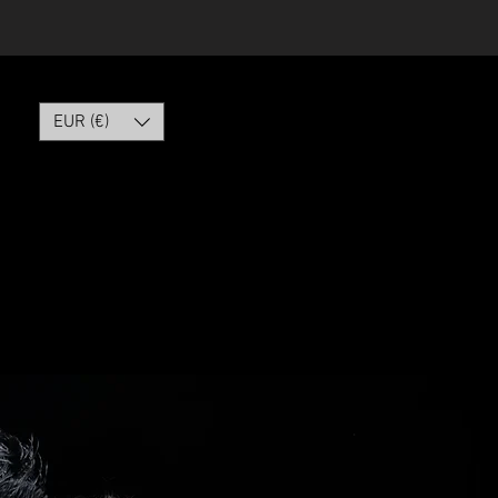
ontact
More
EUR (€)
ndon