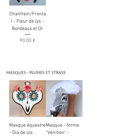
Chanfrein/Fronta
l - Fleur de lys -
Bordeaux et Or
Prix
90,00 €
Masques - Plumes et Strass
Masque équestre
Masque - forme
- Dia de los
"Vénitien" -