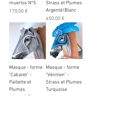
muertos N°5
Strass et Plumes
Argenté/Blanc
Prix
170,00 €
Prix
450,00 €
Masque - forme
Masque - forme
"Cabaret" -
"Vénitien" -
Paillette et
Strass et Plumes
Plumes
Turquoise
Argenté/Blanc
Prix
450,00 €
Prix
350,00 €