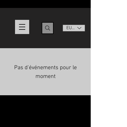
EUR (€)
Pas d'événements pour le
moment
© 2025 Marjolaine Gandon - Costume &
Compagnie - SIRET :
838 904 233 00015