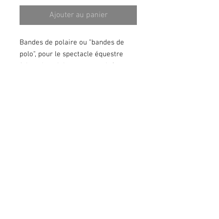
Ajouter au panier
Bandes de polaire ou "bandes de
polo", pour le spectacle équestre
faites de polaire et customisées
d'un galon épis argenté et de strass
irisés.
TAILLE
: Cheval / Cob
(longueur bande: 3,5m)
COULEUR
: Bleu ciel
ENTRETIEN
: Laver à la main, ne pas
frotter les strass au risque de les
décoller.
Vendues par 2 (1 Paire)