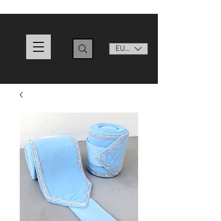
EUR (€)