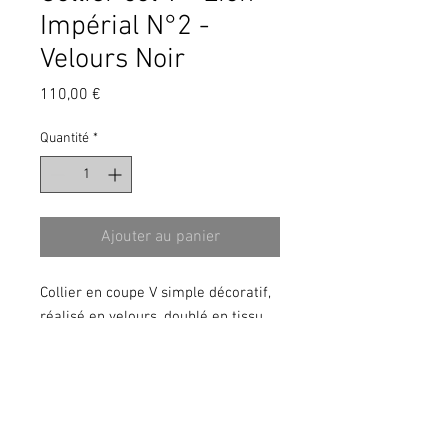
Impérial N°2 -
Velours Noir
Prix
110,00 €
Quantité
*
Ajouter au panier
Collier en coupe V simple décoratif,
réalisé en velours, doublé en tissu
airmesh, galon et boutons tête de
lion dorés et bouclerie or vieilli.
Taille:
Cob/Cheval
Couleur:
Noir