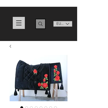
EUR (€)