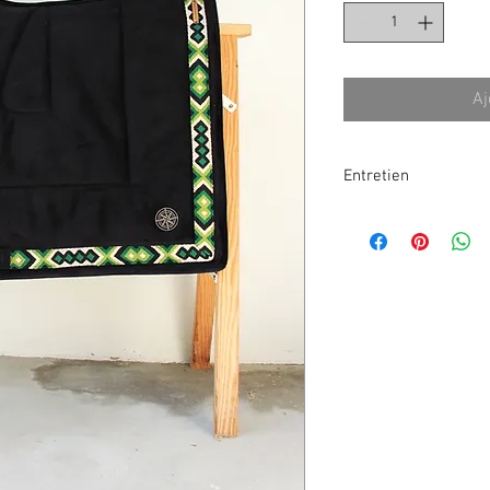
Aj
Entretien
//! CONSIGNES D'ENTR
Ce tapis de selle à l'
à laver mais
ATTENTIO
Voici mes conseils pou
endommager votre tap
- Commencez tout d'abor
poils sur le tapis à l'
adhésive et finir avec 
optimal.
astuce
: le scotch mar
qu'une brosse adhésiv