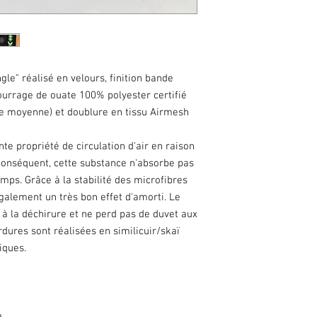
- Humidifiez et frottez
savon de Marseille pou
si vous sautez cette ét
traces soient encore v
- Pliez votre tapis à l'
parois de votre machin
gle" réalisé en velours, finition bande
laver de manière à ce q
ourrage de ouate 100% polyester certifié
- Lavage à
30° au prog
e moyenne) et doublure en tissu Airmesh
PLUS!
vous prenez le r
sera irrattrapable
te propriété de circulation d'air en raison
// ! PAS de sèche-linge
conséquent, cette substance n'absorbe pas
- Laissez le sécher à l
emps. Grâce à la stabilité des microfibres
cheval sur une chaise 
e également un très bon effet d'amorti. Le
N'hésitez pas à m'env
à la déchirure et ne perd pas de duvet aux
ou précision supplémen
ordures sont réalisées en similicuir/skaï
iques.
e