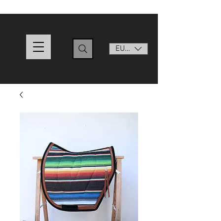
EUR (€)