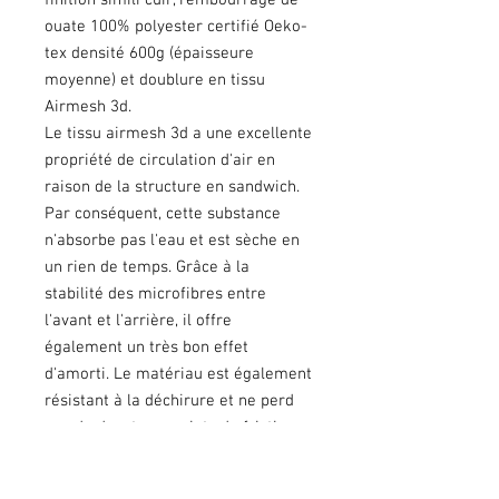
finition simili cuir, rembourrage de
ouate 100% polyester certifié Oeko-
tex densité 600g (épaisseure
moyenne) et doublure en tissu
Airmesh 3d.
Le tissu airmesh 3d a une excellente
propriété de circulation d'air en
raison de la structure en sandwich.
Par conséquent, cette substance
n'absorbe pas l'eau et est sèche en
un rien de temps. Grâce à la
stabilité des microfibres entre
l'avant et l'arrière, il offre
également un très bon effet
d'amorti. Le matériau est également
résistant à la déchirure et ne perd
pas de duvet aux points de friction.
Les finitions bordures sont réalisées
en similicuir/skaï accompagnées de