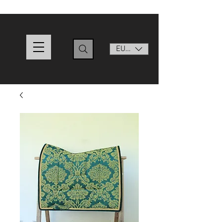
EUR (€)