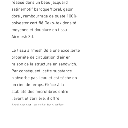
réalisé dans un beau jacquard
satinémotif baroque/floral, galon
doré , rembourrage de ouate 100%
polyester certifié Oeko-tex densité
moyenne et doublure en tissu
Airmesh 3d.
Le tissu airmesh 3d a une excellente
propriété de circulation d'air en
raison de la structure en sandwich.
Par conséquent, cette substance
n'absorbe pas l'eau et est sèche en
un rien de temps. Grâce à la
stabilité des microfibres entre
l'avant et l'arrière, il offre
également un très bon effet
d'amorti. Le matériau est également
résistant à la déchirure et ne perd
pas de duvet aux points de friction.