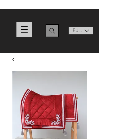
EUR (€)